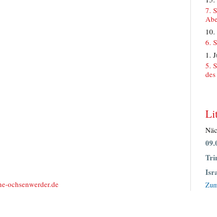
7. 
Abe
10.
6. 
1. 
5. 
des
Li
Näc
09.
Tri
Isr
he-ochsenwerder.​de
Zum