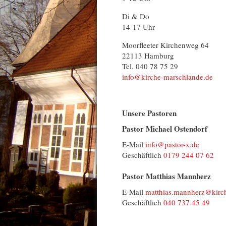
Di & Do
14-17 Uhr
Moorfleeter Kirchenweg 64
22113 Hamburg
Tel. 040 78 75 29
info@kirche-marschlande.de
Unsere Pastoren
Pastor Michael Ostendorf
E-Mail
info@​pastor-x.​de
Geschäftlich
0179 244 07 62
Pastor Matthias Mannherz
E-Mail
matthias.​mannherz@​kirc
Geschäftlich
040 737 45 49