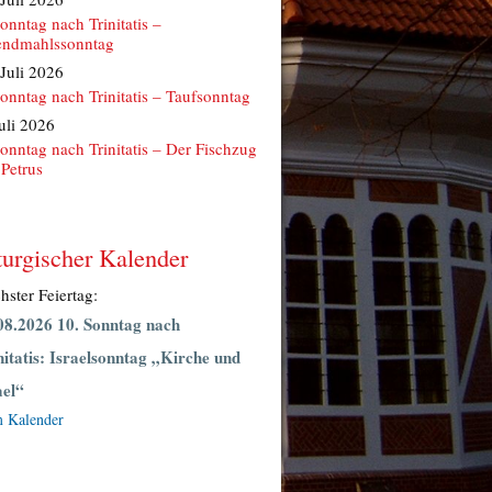
Sonntag nach Trinitatis –
ndmahlssonntag
 Juli 2026
Sonntag nach Trinitatis – Taufsonntag
Juli 2026
Sonntag nach Trinitatis – Der Fischzug
 Petrus
turgischer Kalender
hster Feiertag:
08.2026 10. Sonntag nach
nitatis: Israelsonntag „Kirche und
ael“
 Kalender