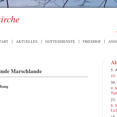
kirche
TART
AKTUELLES
GOTTESDIENSTE
FRIEDHOF
ANS
Ak
einde Marschlande
5. 
10.
30.
ltung
9. 
Tal
23.
8. 
Lic
15.