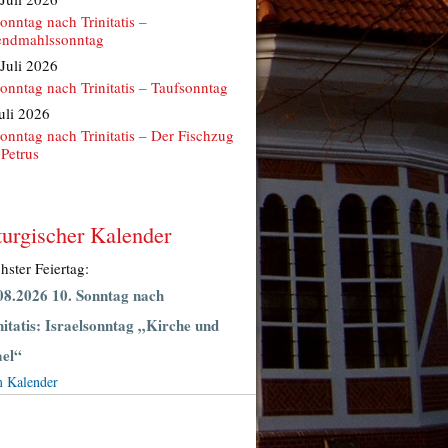
Sonntag nach Trinitatis –
ndmahlssonntag
 Juli 2026
Sonntag nach Trinitatis – Taufsonntag
Juli 2026
Sonntag nach Trinitatis – Der Fischzug
 Petrus
turgischer Kalender
hster Feiertag:
08.2026 10. Sonntag nach
nitatis: Israelsonntag „Kirche und
ael“
 Kalender