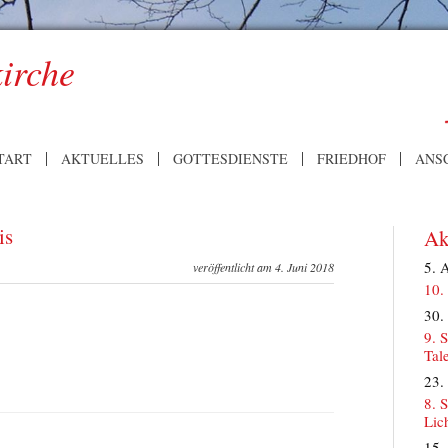
kirche
TART
AKTUELLES
GOTTESDIENSTE
FRIEDHOF
ANS
is
Ak
5. 
veröffentlicht am 4. Juni 2018
10.
30.
9. 
Tal
23.
8. 
Lic
15.