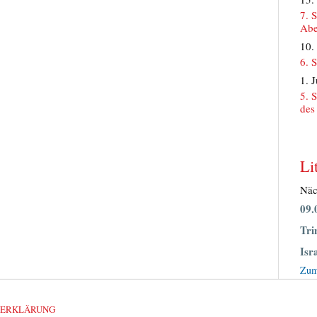
7. 
Abe
10.
6. 
1. 
5. 
des
Li
Näc
09.
Tri
Isr
Zum
ZERKLÄRUNG