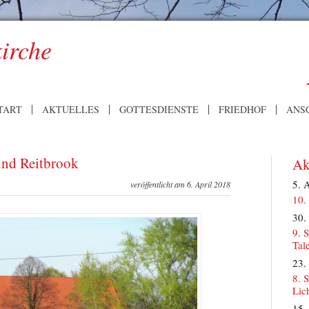
kirche
TART
AKTUELLES
GOTTESDIENSTE
FRIEDHOF
ANS
und Reitbrook
Ak
5. 
veröffentlicht am 6. April 2018
10.
30.
9. 
Tal
23.
8. 
Lic
15.