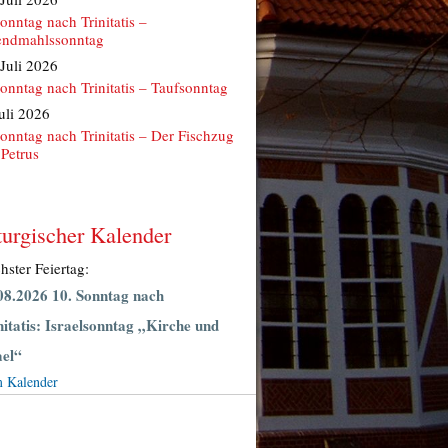
Sonntag nach Trinitatis –
ndmahlssonntag
 Juli 2026
Sonntag nach Trinitatis – Taufsonntag
Juli 2026
Sonntag nach Trinitatis – Der Fischzug
 Petrus
turgischer Kalender
hster Feiertag:
08.2026 10. Sonntag nach
nitatis: Israelsonntag „Kirche und
ael“
 Kalender