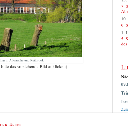
7. 
Abe
10.
6. 
1. 
5. 
des
ling in Allermöhe und Reitbrook
Li
bitte das vorstehende Bild anklicken)
Näc
09.
Tri
Isr
Zum
ZERKLÄRUNG