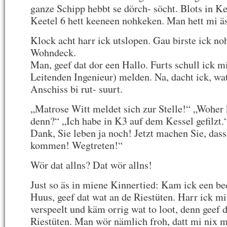
ganze Schipp hebbt se dörch- söcht. Blots in K
Keetel 6 hett keeneen nohkeken. Man hett mi ä
Klock acht harr ick utslopen. Gau birste ick noh
Wohndeck.
Man, geef dat dor een Hallo. Furts schull ick m
Leitenden Ingenieur) melden. Na, dacht ick, wat
Anschiss bi rut- suurt.
„Matrose Witt meldet sich zur Stelle!“ „Wohe
denn?“ „Ich habe in K3 auf dem Kessel gefilzt.“
Dank, Sie leben ja noch! Jetzt machen Sie, dass
kommen! Wegtreten!“
Wör dat allns? Dat wör allns!
Just so äs in miene Kinnertied: Kam ick een bee
Huus, geef dat wat an de Riestüten. Harr ick m
verspeelt und käm orrig wat to loot, denn geef d
Riestüten. Man wör nämlich froh, datt mi nix m