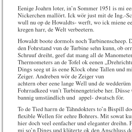
Eenige Joahrn loter, in’n Sommer 1951 is mi ee
Nickerchen mallört. Ick wör just mit de Ing.-Sc
wull nu op de Howaldts- werft, wo ick miene e
kregen harr, de Welt verbeetern.
Howaldt boote dormols noch Turbinenscheep. D
den Fohrstand vun de Turbine sehn kunn, ob orr
Schruuf dreiht, geef dat mang all de Manomete
Thermometers an de Tofel ok eenen „Drehricht
Dings seeg ut äs eene Klock ohne Tallen und mi
Zeiger. Andreben wör de Zeiger vun
achtern ober eene lange Well und de wedderüm
Fohrradkeed vun’t Turbinengetriebe her. Düss
bannig umständlich und appel- dwatsch för.
To de Tied harrn de Tähndokters to’n Bispill do
flexible Wellen för eehre Bohrers. Mit sowat k
hier doch veel eenfacher und eleganter dreihn. 
mi so’n Dings und klüterte ok den Anschluss do