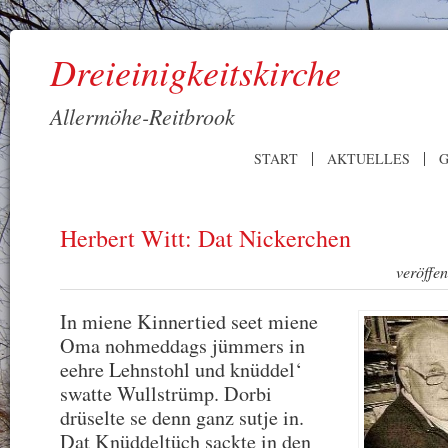
Dreieinigkeitskirche
Allermöhe-Reitbrook
START
AKTUELLES
G
Herbert Witt: Dat Nickerchen
veröffe
In miene Kinnertied seet miene
Oma nohmeddags jümmers in
eehre Lehnstohl und knüddel‘
swatte Wullstrümp. Dorbi
drüselte se denn ganz sutje in.
Dat Knüddeltüch sackte in den