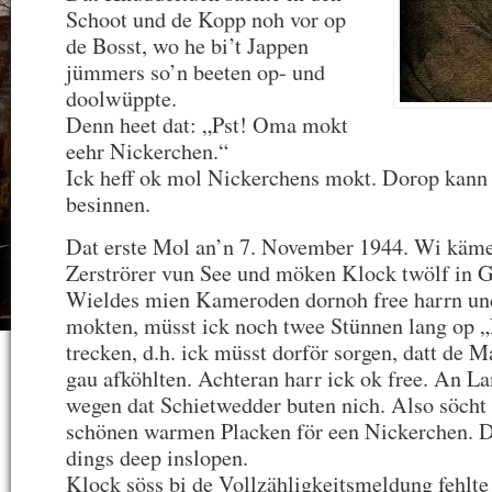
Schoot und de Kopp noh vor op
de Bosst, wo he bi’t Jappen
jümmers so’n beeten op- und
doolwüppte.
Denn heet dat: „Pst! Oma mokt
eehr Nickerchen.“
Ick heff ok mol Nickerchens mokt. Dorop kann
besinnen.
Dat erste Mol an’n 7. November 1944. Wi käme
Zerströrer vun See und möken Klock twölf in G
Wieldes mien Kameroden dornoh free harrn und
mokten, müsst ick noch twee Stünnen lang op
trecken, d.h. ick müsst dorför sorgen, datt de M
gau afköhlten. Achteran harr ick ok free. An L
wegen dat Schietwedder buten nich. Also söcht
schönen warmen Placken för een Nickerchen. Do
dings deep inslopen.
Klock söss bi de Vollzähligkeitsmeldung fehlte