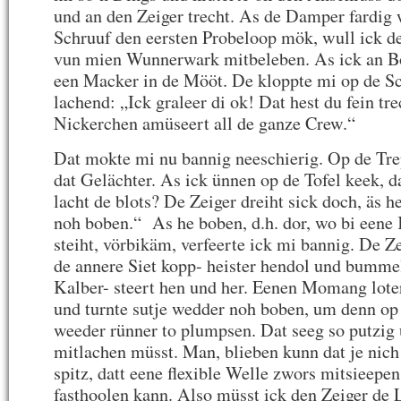
und an den Zeiger trecht. As de Damper fardig
Schruuf den eersten Probeloop mök, wull ick d
vun mien Wunnerwark mitbeleben. As ick an B
een Macker in de Mööt. De kloppte mi op de S
lachend: „Ick graleer di ok! Dat hest du fein tr
Nickerchen amüseert all de ganze Crew.“
Dat mokte mi nu bannig neeschierig. Op de Trep
dat Gelächter. As ick ünnen op de Tofel keek, d
lacht de blots? De Zeiger dreiht sick doch, äs he
noh boben.“ As he boben, d.h. dor, wo bi eene 
steiht, vörbikäm, verfeerte ick mi bannig. De Z
de annere Siet kopp- heister hendol und bumme
Kalber- steert hen und her. Eenen Momang lote
und turnte sutje wedder noh boben, um denn op 
weeder rünner to plumpsen. Dat seeg so putzig u
mitlachen müsst. Man, blieben kunn dat je nich
spitz, datt eene flexible Welle zwors mitsieepen
fasthoolen kann. Also müsst ick den Zeiger d