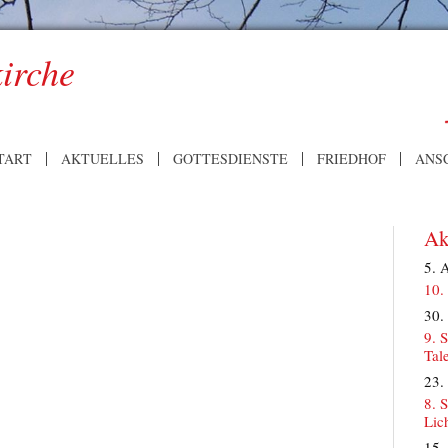
kirche
TART
AKTUELLES
GOTTESDIENSTE
FRIEDHOF
ANS
Ak
5. 
10.
30.
9. 
Tal
23.
8. 
Lic
15.