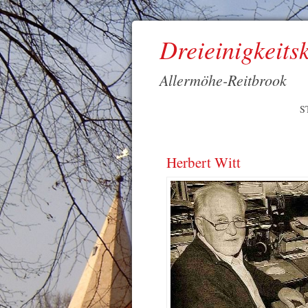
Dreieinigkeits
Allermöhe-Reitbrook
S
Herbert Witt