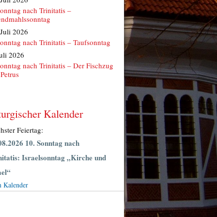
Sonntag nach Trinitatis –
ndmahlssonntag
 Juli 2026
Sonntag nach Trinitatis – Taufsonntag
Juli 2026
Sonntag nach Trinitatis – Der Fischzug
 Petrus
turgischer Kalender
hster Feiertag:
08.2026 10. Sonntag nach
nitatis: Israelsonntag „Kirche und
ael“
 Kalender