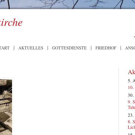
kirche
TART
AKTUELLES
GOTTESDIENSTE
FRIEDHOF
ANS
Ak
5. 
10.
30.
9. 
Tal
23.
8. 
Lic
15.