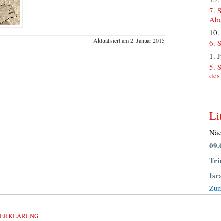
7. 
Abe
10.
Aktualisiert am 2. Januar 2015
6. 
1. 
5. 
des
Li
Näc
09.
Tri
Isr
Zum
ZERKLÄRUNG